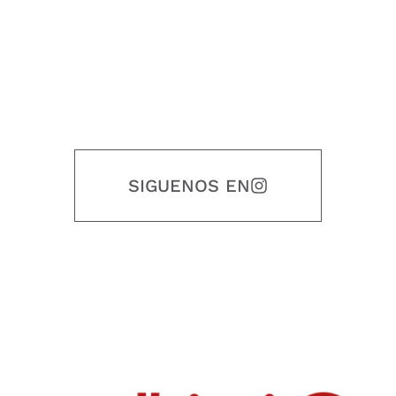
SIGUENOS EN
Nuestro objetivo es que cada servicio refleje nuestros valores
honestidad, puntualidad, calidad, responsabilidad, creatividad, trabajo
en equipo, sostenibilidad y crecimiento.