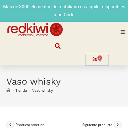
Más de 3000 elementos de mobiliario en alquiler disponibles
a un Click!
Nosotros
0
$
0
Alquiler
Stands
Vaso whisky
>
Tienda
>
Vaso whisky
Venta
Evento
Contacto
Producto anterior
Siguiente producto