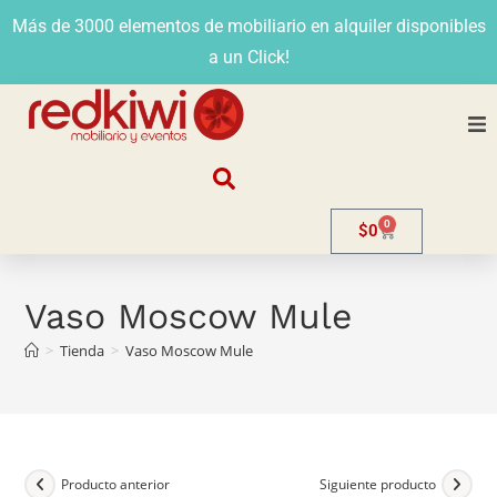
Más de 3000 elementos de mobiliario en alquiler disponibles
a un Click!
Nosotros
0
$
0
Alquiler
Stands
Vaso Moscow Mule
>
Tienda
>
Vaso Moscow Mule
Venta
Evento
Contacto
Producto anterior
Siguiente producto