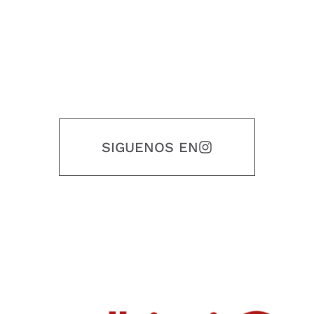
SIGUENOS EN
Nuestro objetivo es que cada servicio refleje nuestros valores
honestidad, puntualidad, calidad, responsabilidad, creatividad, trabajo
en equipo, sostenibilidad y crecimiento.