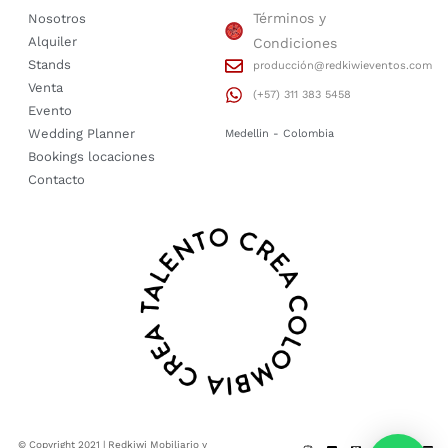
Términos y
Nosotros
Alquiler
Condiciones
Stands
producción@redkiwieventos.com
Venta
(+57) 311 383 5458
Evento
Wedding Planner
Medellin - Colombia
Bookings locaciones
Contacto
© Copyright 2021 | Redkiwi Mobiliario y