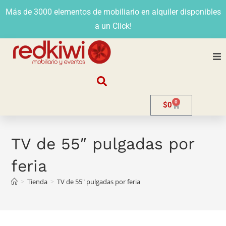
Más de 3000 elementos de mobiliario en alquiler disponibles
a un Click!
Nosotros
0
$
0
Alquiler
Stands
TV de 55″ pulgadas por
feria
Venta
>
Tienda
>
TV de 55″ pulgadas por feria
Evento
Contacto