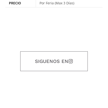
PRECIO
Por Feria (Max 3 Días)
SIGUENOS EN
Nuestro objetivo es que cada servicio refleje nuestros valores
honestidad, puntualidad, calidad, responsabilidad, creatividad, trabajo
en equipo, sostenibilidad y crecimiento.