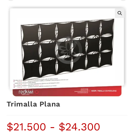
Trimalla Plana
$
21.500
-
$
24.300