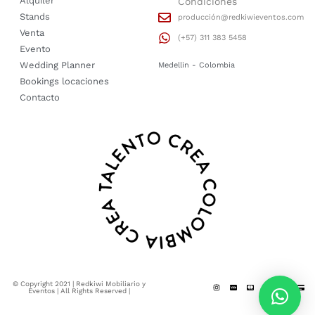
Alquiler
Condiciones
Stands
producción@redkiwieventos.com
Venta
(+57) 311 383 5458
Evento
Wedding Planner
Medellin - Colombia
Bookings locaciones
Contacto
© Copyright 2021 | Redkiwi Mobiliario y
Eventos | All Rights Reserved |