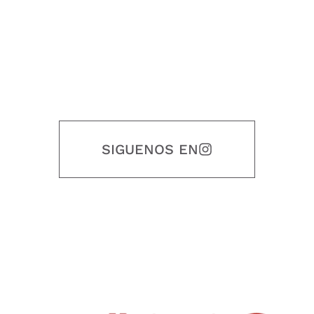
SIGUENOS EN
Nuestro objetivo es que cada servicio refleje nuestros valores
honestidad, puntualidad, calidad, responsabilidad, creatividad, trabajo
en equipo, sostenibilidad y crecimiento.