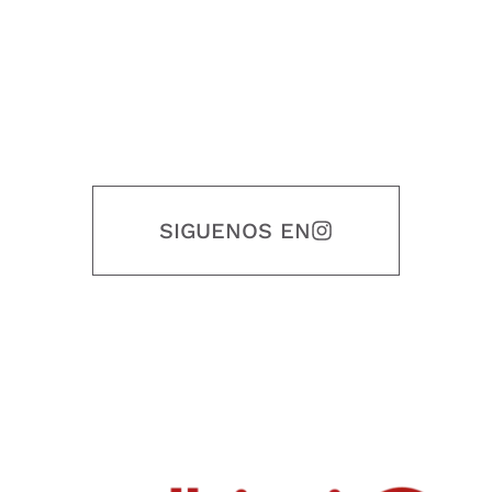
SIGUENOS EN
Nuestro objetivo es que cada servicio refleje nuestros valores
honestidad, puntualidad, calidad, responsabilidad, creatividad, trabajo
en equipo, sostenibilidad y crecimiento.