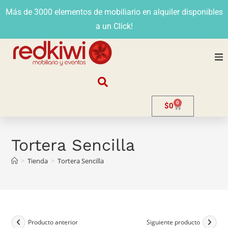
Más de 3000 elementos de mobiliario en alquiler disponibles
a un Click!
Nosotros
0
$
0
Alquiler
Stands
Tortera Sencilla
>
Tienda
>
Tortera Sencilla
Venta
Evento
Contacto
Producto anterior
Siguiente producto