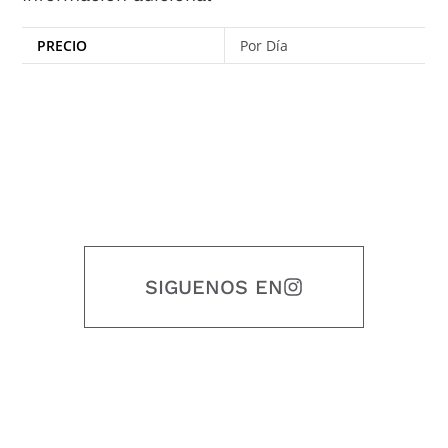
PRECIO
Por Día
SIGUENOS EN
Nuestro objetivo es que cada servicio refleje nuestros valores
honestidad, puntualidad, calidad, responsabilidad, creatividad, trabajo
en equipo, sostenibilidad y crecimiento.