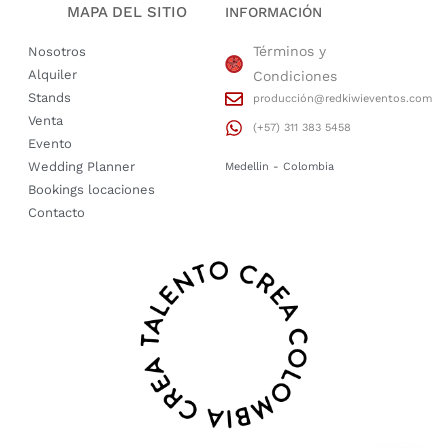
MAPA DEL SITIO
INFORMACIÓN
Términos y
Nosotros
Alquiler
Condiciones
Stands
producción@redkiwieventos.com
Venta
(+57) 311 383 5458
Evento
Wedding Planner
Medellin - Colombia
Bookings locaciones
Contacto