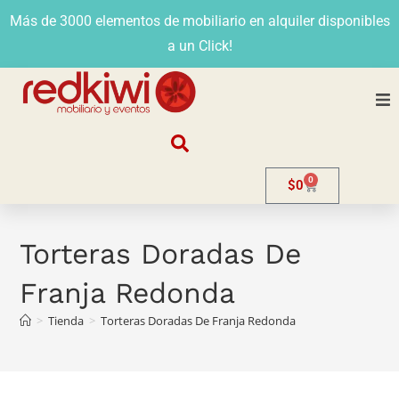
Más de 3000 elementos de mobiliario en alquiler disponibles
a un Click!
Nosotros
0
$
0
Alquiler
Stands
Torteras Doradas De
Franja Redonda
Venta
>
Tienda
>
Torteras Doradas De Franja Redonda
Evento
Contacto