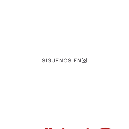
SIGUENOS EN
Nuestro objetivo es que cada servicio refleje nuestros valores
honestidad, puntualidad, calidad, responsabilidad, creatividad, trabajo
en equipo, sostenibilidad y crecimiento.