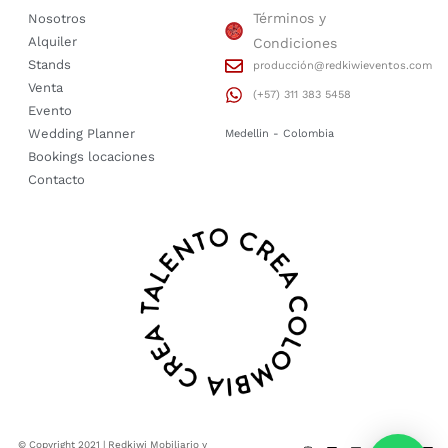
Términos y
Nosotros
Alquiler
Condiciones
Stands
producción@redkiwieventos.com
Venta
(+57) 311 383 5458
Evento
Wedding Planner
Medellin - Colombia
Bookings locaciones
Contacto
© Copyright 2021 | Redkiwi Mobiliario y