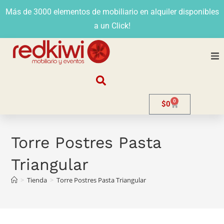
Más de 3000 elementos de mobiliario en alquiler disponibles
a un Click!
Nosotros
0
$
0
Alquiler
Stands
Torre Postres Pasta
Triangular
Venta
>
Tienda
>
Torre Postres Pasta Triangular
Evento
Contacto