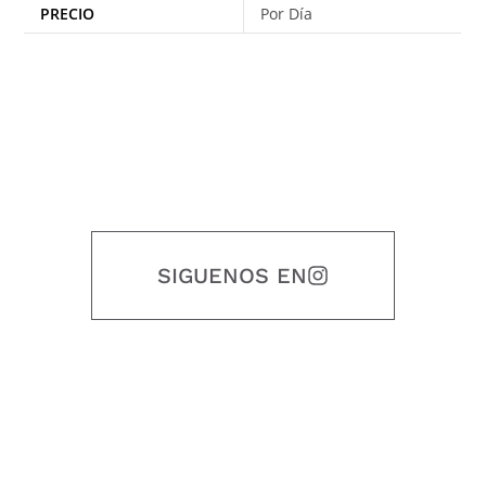
PRECIO
Por Día
SIGUENOS EN
Nuestro objetivo es que cada servicio refleje nuestros valores
honestidad, puntualidad, calidad, responsabilidad, creatividad, trabajo
en equipo, sostenibilidad y crecimiento.