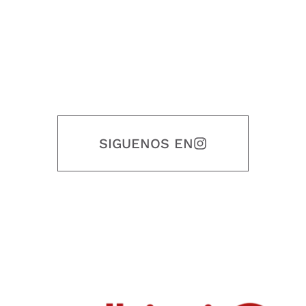
SIGUENOS EN
Nuestro objetivo es que cada servicio refleje nuestros valores
honestidad, puntualidad, calidad, responsabilidad, creatividad, trabajo
en equipo, sostenibilidad y crecimiento.