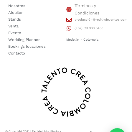
Términos y
Nosotros
Alquiler
Condiciones
Stands
producción@redkiwieventos.com
Venta
(+57) 311 383 5458
Evento
Wedding Planner
Medellin - Colombia
Bookings locaciones
Contacto
© Copyright 2021 | Redkiwi Mobiliario y