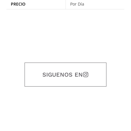
PRECIO
Por Día
SIGUENOS EN
Nuestro objetivo es que cada servicio refleje nuestros valores
honestidad, puntualidad, calidad, responsabilidad, creatividad, trabajo
en equipo, sostenibilidad y crecimiento.