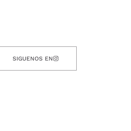
SIGUENOS EN
estidad, puntualidad, calidad, responsabilidad, creatividad, trabajo en equip