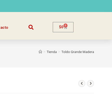
0
$
0
tacto
>
Tienda
>
Toldo Grande Madera