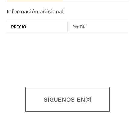
Información adicional
PRECIO
Por Día
SIGUENOS EN
Nuestro objetivo es que cada servicio refleje nuestros valores
honestidad, puntualidad, calidad, responsabilidad, creatividad, trabajo