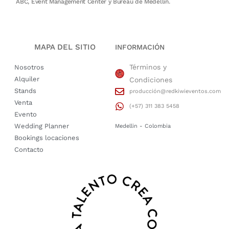
ABC, Event Management Center y Bureau de Medellín.
MAPA DEL SITIO
INFORMACIÓN
Términos y
Nosotros
Alquiler
Condiciones
Stands
producción@redkiwieventos.com
Venta
(+57) 311 383 5458
Evento
Wedding Planner
Medellin - Colombia
Bookings locaciones
Contacto