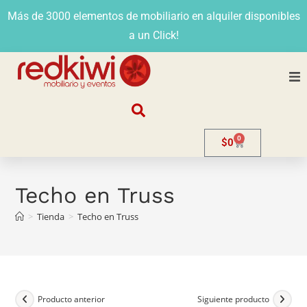
Más de 3000 elementos de mobiliario en alquiler disponibles
a un Click!
Nosotros
0
$
0
Alquiler
Stands
Techo en Truss
>
Tienda
>
Techo en Truss
Venta
Evento
Contacto
Producto anterior
Siguiente producto