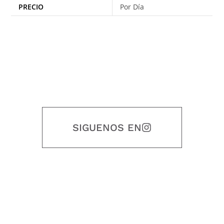
PRECIO
Por Día
SIGUENOS EN
Nuestro objetivo es que cada servicio refleje nuestros valores
honestidad, puntualidad, calidad, responsabilidad, creatividad, trabajo
en equipo, sostenibilidad y crecimiento.