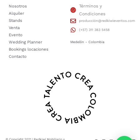
Términos y
Nosotros
Alquiler
Condiciones
Stands
producción@redkiwieventos.com
Venta
(+57) 311 383 5458
Evento
Wedding Planner
Medellin - Colombia
Bookings locaciones
Contacto
© Copyright 2021 | Redkiwi Mobiliario y