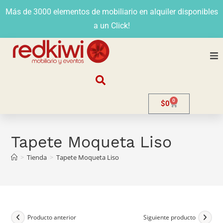
Más de 3000 elementos de mobiliario en alquiler disponibles
a un Click!
Nosotros
0
$
0
Alquiler
Stands
Tapete Moqueta Liso
>
Tienda
>
Tapete Moqueta Liso
Venta
Evento
Contacto
Producto anterior
Siguiente producto