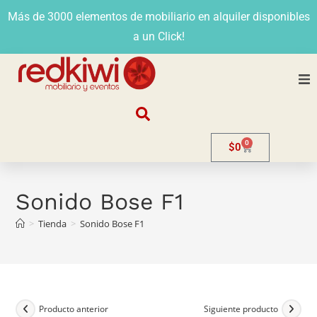
Más de 3000 elementos de mobiliario en alquiler disponibles
a un Click!
Nosotros
0
$
0
Alquiler
Stands
Sonido Bose F1
>
Tienda
>
Sonido Bose F1
Venta
Evento
Contacto
Producto anterior
Siguiente producto