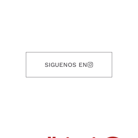
SIGUENOS EN
Nuestro objetivo es que cada servicio refleje nuestros valores
honestidad, puntualidad, calidad, responsabilidad, creatividad, trabajo
en equipo, sostenibilidad y crecimiento.