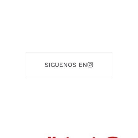
SIGUENOS EN
Nuestro objetivo es que cada servicio refleje nuestros valores
honestidad, puntualidad, calidad, responsabilidad, creatividad, trabajo
en equipo, sostenibilidad y crecimiento.