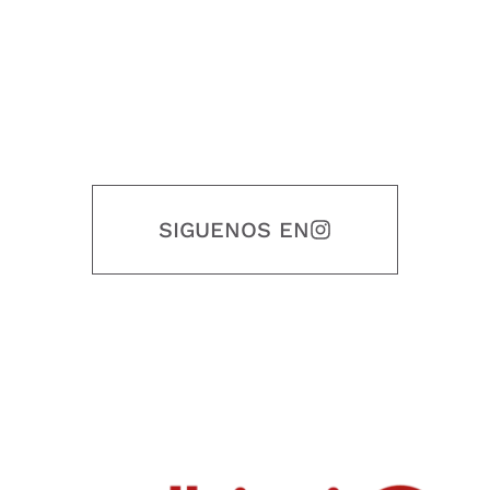
SIGUENOS EN
Nuestro objetivo es que cada servicio refleje nuestros valores
honestidad, puntualidad, calidad, responsabilidad, creatividad, trabajo
en equipo, sostenibilidad y crecimiento.