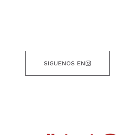
SIGUENOS EN
Nuestro objetivo es que cada servicio refleje nuestros valores
honestidad, puntualidad, calidad, responsabilidad, creatividad, trabajo
en equipo, sostenibilidad y crecimiento.