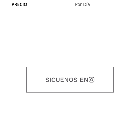
PRECIO
Por Día
SIGUENOS EN
Nuestro objetivo es que cada servicio refleje nuestros valores
honestidad, puntualidad, calidad, responsabilidad, creatividad, trabajo
en equipo, sostenibilidad y crecimiento.