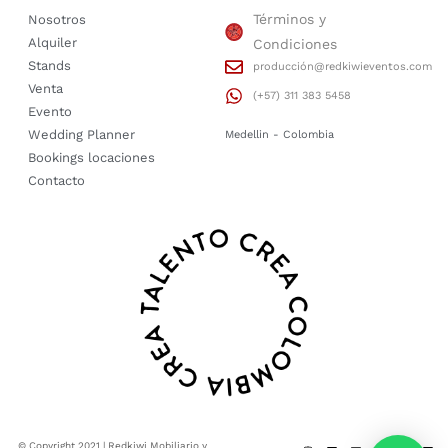
Términos y
Nosotros
Alquiler
Condiciones
Stands
producción@redkiwieventos.com
Venta
(+57) 311 383 5458
Evento
Wedding Planner
Medellin - Colombia
Bookings locaciones
Contacto
© Copyright 2021 | Redkiwi Mobiliario y