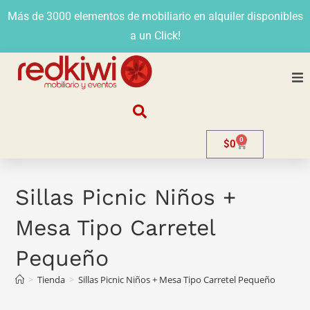
Más de 3000 elementos de mobiliario en alquiler disponibles
a un Click!
Nosotros
0
$
0
Alquiler
Stands
Sillas Picnic Niños +
Mesa Tipo Carretel
Venta
Pequeño
Evento
>
Tienda
>
Sillas Picnic Niños + Mesa Tipo Carretel Pequeño
Contacto