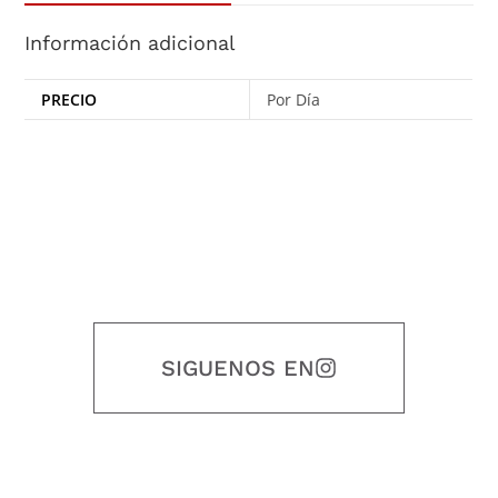
Información adicional
PRECIO
Por Día
SIGUENOS EN
Nuestro objetivo es que cada servicio refleje nuestros valores
honestidad, puntualidad, calidad, responsabilidad, creatividad, trabajo