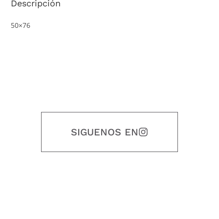
Descripción
50×76
SIGUENOS EN
Nuestro objetivo es que cada servicio refleje nuestros valores
honestidad, puntualidad, calidad, responsabilidad, creatividad, trabajo
en equipo, sostenibilidad y crecimiento.