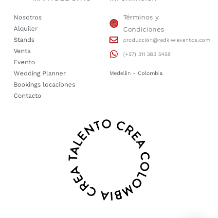
Términos y
Nosotros
Alquiler
Condiciones
Stands
producción@redkiwieventos.com
Venta
(+57) 311 383 5458
Evento
Wedding Planner
Medellin - Colombia
Bookings locaciones
Contacto