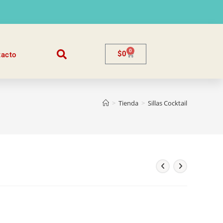
0
$
0
tacto
>
Tienda
>
Sillas Cocktail