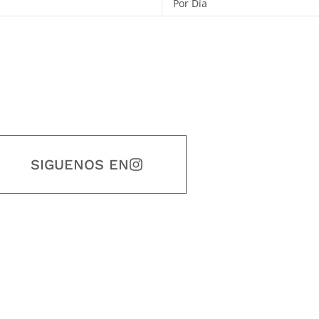
Por Día
SIGUENOS EN
estidad, puntualidad, calidad, responsabilidad, creatividad, trabajo en equip