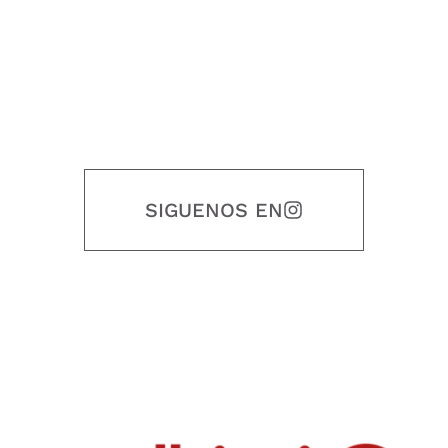
SIGUENOS EN
Nuestro objetivo es que cada servicio refleje nuestros valores
honestidad, puntualidad, calidad, responsabilidad, creatividad, trabajo
en equipo, sostenibilidad y crecimiento.