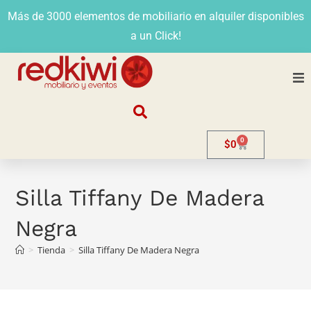
Más de 3000 elementos de mobiliario en alquiler disponibles
a un Click!
Nosotros
0
$
0
Alquiler
Stands
Silla Tiffany De Madera
Negra
Venta
>
Tienda
>
Silla Tiffany De Madera Negra
Evento
Contacto