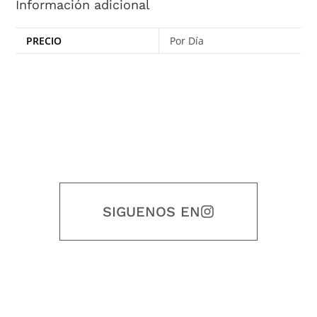
Información adicional
PRECIO
Por Día
SIGUENOS EN
Nuestro objetivo es que cada servicio refleje nuestros valores
honestidad, puntualidad, calidad, responsabilidad, creatividad, trabajo
en equipo, sostenibilidad y crecimiento.