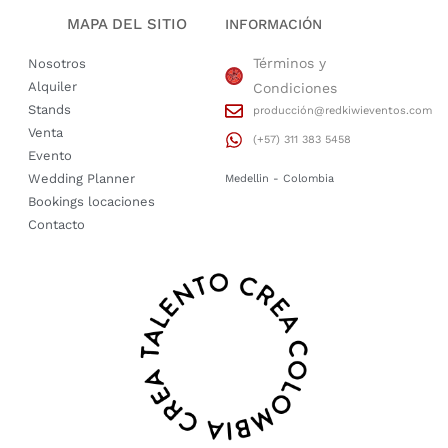
MAPA DEL SITIO
INFORMACIÓN
Términos y
Nosotros
Alquiler
Condiciones
Stands
producción@redkiwieventos.com
Venta
(+57) 311 383 5458
Evento
Wedding Planner
Medellin - Colombia
Bookings locaciones
Contacto