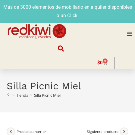
Más de 3000 elementos de mobiliario en alquiler disponibles
a un Click!
Nosotros
0
$
0
Alquiler
Stands
Silla Picnic Miel
>
Tienda
>
Silla Picnic Miel
Venta
Evento
Contacto
Producto anterior
Siguiente producto