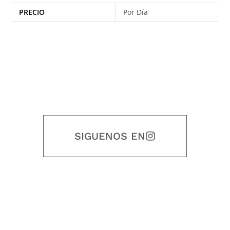
PRECIO
Por Día
SIGUENOS EN
Nuestro objetivo es que cada servicio refleje nuestros valores
honestidad, puntualidad, calidad, responsabilidad, creatividad, trabajo
en equipo, sostenibilidad y crecimiento.