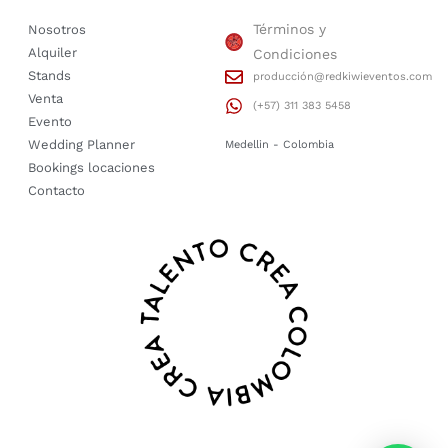
Términos y
Nosotros
Alquiler
Condiciones
Stands
producción@redkiwieventos.com
Venta
(+57) 311 383 5458
Evento
Wedding Planner
Medellin - Colombia
Bookings locaciones
Contacto