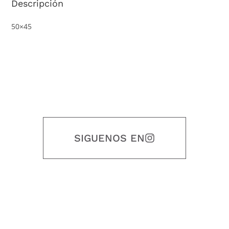
Descripción
50×45
SIGUENOS EN
Nuestro objetivo es que cada servicio refleje nuestros valores
honestidad, puntualidad, calidad, responsabilidad, creatividad, trabajo
en equipo, sostenibilidad y crecimiento.