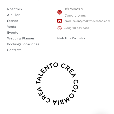
Términos y
Nosotros
Alquiler
Condiciones
Stands
producción@redkiwieventos.com
Venta
(+57) 311 383 5458
Evento
Wedding Planner
Medellin - Colombia
Bookings locaciones
Contacto