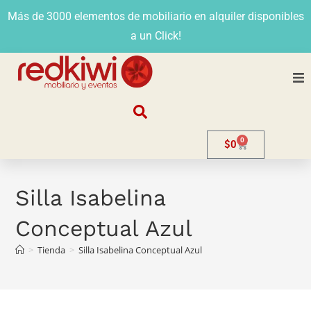
Más de 3000 elementos de mobiliario en alquiler disponibles
a un Click!
Nosotros
0
$
0
Alquiler
Stands
Silla Isabelina
Conceptual Azul
Venta
>
Tienda
>
Silla Isabelina Conceptual Azul
Evento
Contacto