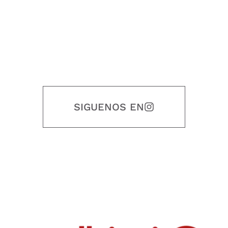
SIGUENOS EN
Nuestro objetivo es que cada servicio refleje nuestros valores
honestidad, puntualidad, calidad, responsabilidad, creatividad, trabajo
en equipo, sostenibilidad y crecimiento.