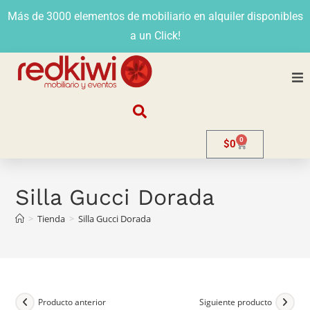
Más de 3000 elementos de mobiliario en alquiler disponibles
a un Click!
Nosotros
0
$
0
Alquiler
Stands
Silla Gucci Dorada
>
Tienda
>
Silla Gucci Dorada
Venta
Evento
Contacto
Producto anterior
Siguiente producto