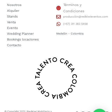
Términos y
Nosotros
Alquiler
Condiciones
Stands
producción@redkiwieventos.com
Venta
(+57) 311 383 5458
Evento
Wedding Planner
Medellin - Colombia
Bookings locaciones
Contacto
© Copyright 2021 | Redkiwi Mobiliario y