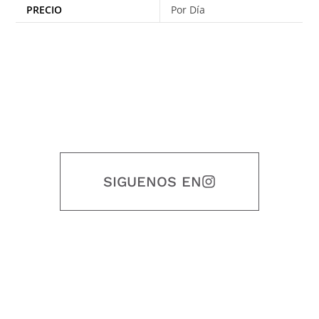
PRECIO
Por Día
SIGUENOS EN
Nuestro objetivo es que cada servicio refleje nuestros valores
honestidad, puntualidad, calidad, responsabilidad, creatividad, trabajo
en equipo, sostenibilidad y crecimiento.