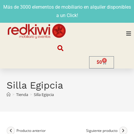
Más de 3000 elementos de mobiliario en alquiler disponibles
a un Click!
Nosotros
0
$
0
Alquiler
Stands
Silla Egipcia
>
Tienda
>
Silla Egipcia
Venta
Evento
Contacto
Producto anterior
Siguiente producto