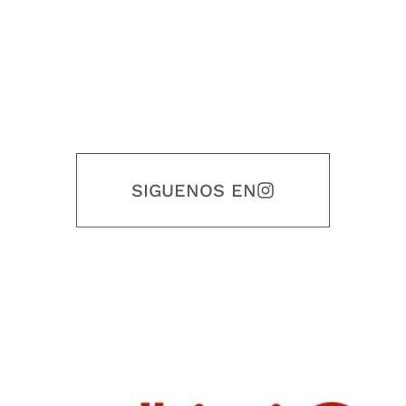
SIGUENOS EN
Nuestro objetivo es que cada servicio refleje nuestros valores
honestidad, puntualidad, calidad, responsabilidad, creatividad, trabajo
en equipo, sostenibilidad y crecimiento.