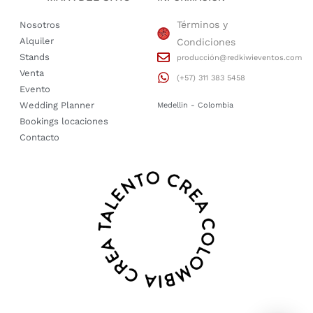
Términos y
Nosotros
Alquiler
Condiciones
Stands
producción@redkiwieventos.com
Venta
(+57) 311 383 5458
Evento
Wedding Planner
Medellin - Colombia
Bookings locaciones
Contacto