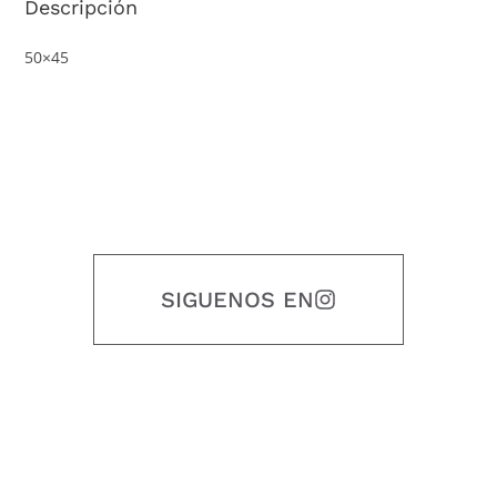
Descripción
50×45
SIGUENOS EN
Nuestro objetivo es que cada servicio refleje nuestros valores
honestidad, puntualidad, calidad, responsabilidad, creatividad, trabajo
en equipo, sostenibilidad y crecimiento.