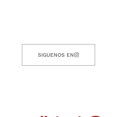
SIGUENOS EN
Nuestro objetivo es que cada servicio refleje nuestros valores
honestidad, puntualidad, calidad, responsabilidad, creatividad, trabajo
en equipo, sostenibilidad y crecimiento.