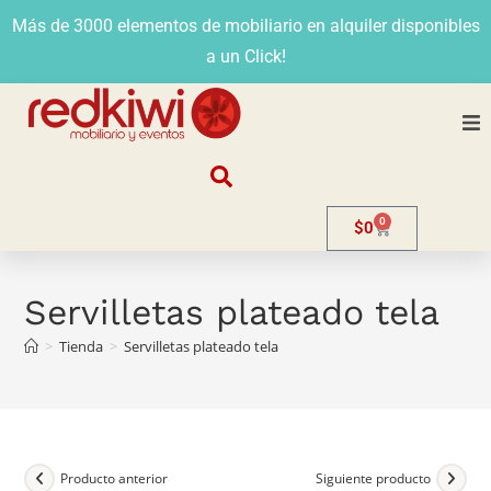
Más de 3000 elementos de mobiliario en alquiler disponibles
a un Click!
Nosotros
0
$
0
Alquiler
Stands
Servilletas plateado tela
>
Tienda
>
Servilletas plateado tela
Venta
Evento
Contacto
Producto anterior
Siguiente producto