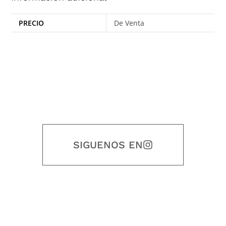
PRECIO
De Venta
SIGUENOS EN
Nuestro objetivo es que cada servicio refleje nuestros valores
honestidad, puntualidad, calidad, responsabilidad, creatividad, trabajo
en equipo, sostenibilidad y crecimiento.