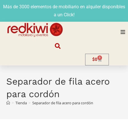
Más de 3000 elementos de mobiliario en alquiler disponibles
a un Click!
Nosotros
0
$
0
Alquiler
Stands
Separador de fila acero
para cordón
Venta
>
Tienda
>
Separador de fila acero para cordón
Evento
Contacto