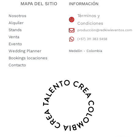
MAPA DEL SITIO
INFORMACIÓN
Términos y
Nosotros
Alquiler
Condiciones
Stands
producción@redkiwieventos.com
Venta
(+57) 311 383 5458
Evento
Wedding Planner
Medellin - Colombia
Bookings locaciones
Contacto