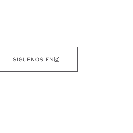
SIGUENOS EN
estidad, puntualidad, calidad, responsabilidad, creatividad, trabajo en equip