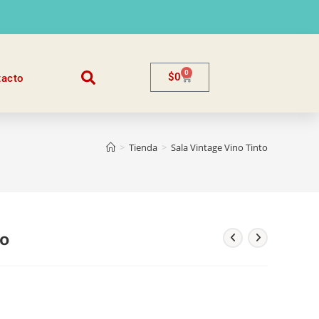
0
$
0
tacto
>
Tienda
>
Sala Vintage Vino Tinto
to