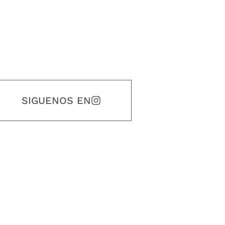
SIGUENOS EN
estidad, puntualidad, calidad, responsabilidad, creatividad, trabajo en equip