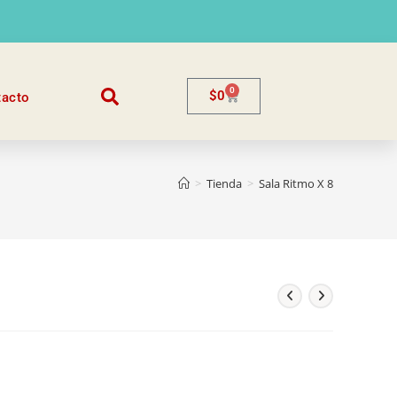
0
$
0
tacto
>
Tienda
>
Sala Ritmo X 8