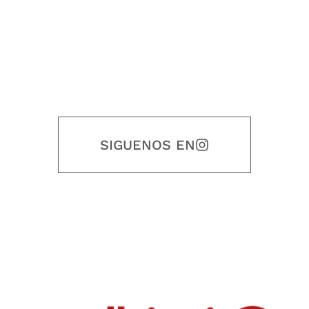
SIGUENOS EN
Nuestro objetivo es que cada servicio refleje nuestros valores
honestidad, puntualidad, calidad, responsabilidad, creatividad, trabajo
en equipo, sostenibilidad y crecimiento.