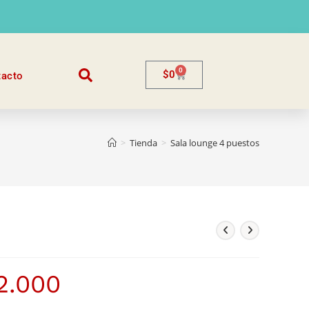
0
$
0
tacto
>
Tienda
>
Sala lounge 4 puestos
s
2.000