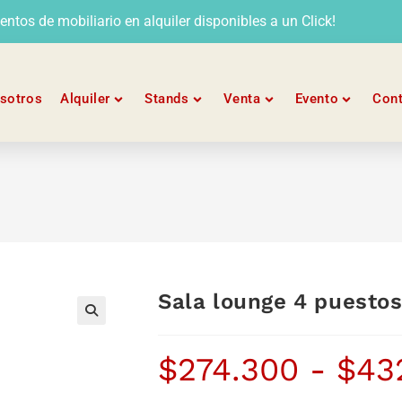
tos de mobiliario en alquiler disponibles a un Click!
sotros
Alquiler
Stands
Venta
Evento
Con
Sala lounge 4 puesto
$
274.300
-
$
43