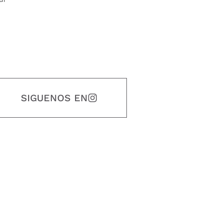
SIGUENOS EN
estidad, puntualidad, calidad, responsabilidad, creatividad, trabajo en equip