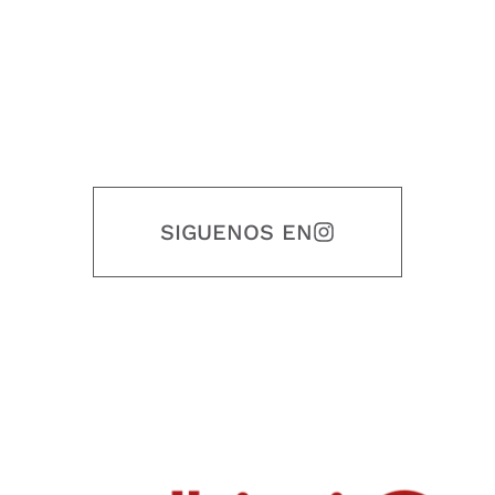
SIGUENOS EN
Nuestro objetivo es que cada servicio refleje nuestros valores
honestidad, puntualidad, calidad, responsabilidad, creatividad, trabajo
en equipo, sostenibilidad y crecimiento.