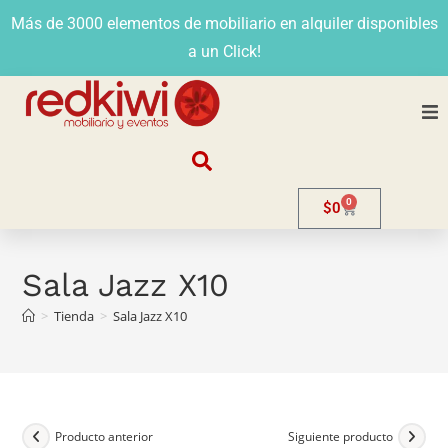
Más de 3000 elementos de mobiliario en alquiler disponibles
a un Click!
Nosotros
0
$
0
Alquiler
Stands
Sala Jazz X10
>
Tienda
>
Sala Jazz X10
Venta
Evento
Contacto
Producto anterior
Siguiente producto