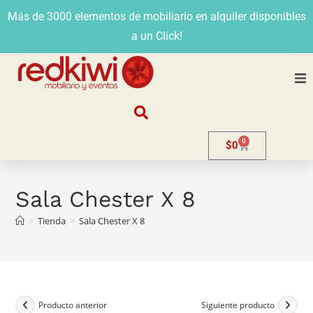
Más de 3000 elementos de mobiliario en alquiler disponibles
a un Click!
Nosotros
0
$
0
Alquiler
Stands
Sala Chester X 8
>
Tienda
>
Sala Chester X 8
Venta
Evento
Contacto
Producto anterior
Siguiente producto