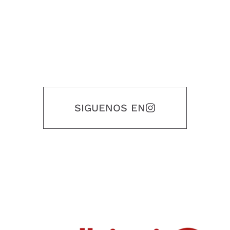
SIGUENOS EN
Nuestro objetivo es que cada servicio refleje nuestros valores
honestidad, puntualidad, calidad, responsabilidad, creatividad, trabajo
en equipo, sostenibilidad y crecimiento.