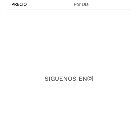
PRECIO
Por Día
SIGUENOS EN
Nuestro objetivo es que cada servicio refleje nuestros valores
honestidad, puntualidad, calidad, responsabilidad, creatividad, trabajo
en equipo, sostenibilidad y crecimiento.