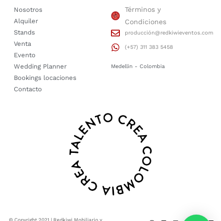
Términos y
Nosotros
Alquiler
Condiciones
Stands
producción@redkiwieventos.com
Venta
(+57) 311 383 5458
Evento
Wedding Planner
Medellin - Colombia
Bookings locaciones
Contacto
© Copyright 2021 | Redkiwi Mobiliario y