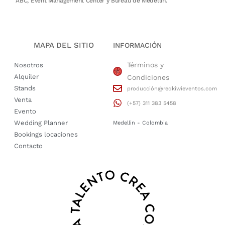
ABC, Event Management Center y Bureau de Medellín.
MAPA DEL SITIO
INFORMACIÓN
Términos y
Nosotros
Alquiler
Condiciones
Stands
producción@redkiwieventos.com
Venta
(+57) 311 383 5458
Evento
Wedding Planner
Medellin - Colombia
Bookings locaciones
Contacto