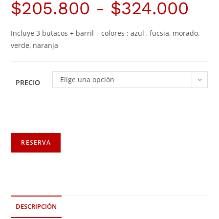
$
205.800
-
$
324.000
Incluye 3 butacos + barril – colores : azul , fucsia, morado,
verde, naranja
Elige una opción
PRECIO
RESERVA
DESCRIPCIÓN