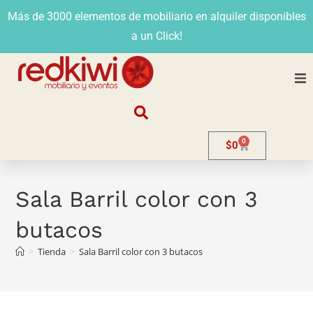
Más de 3000 elementos de mobiliario en alquiler disponibles
a un Click!
Nosotros
0
$
0
Alquiler
Stands
Sala Barril color con 3
butacos
Venta
>
Tienda
>
Sala Barril color con 3 butacos
Evento
Contacto