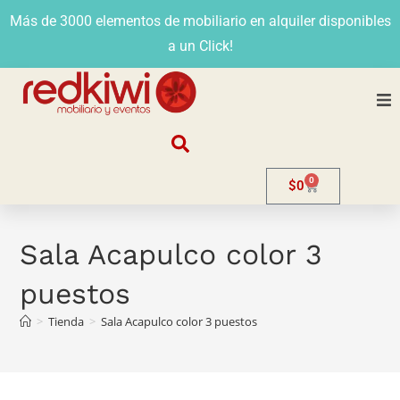
Más de 3000 elementos de mobiliario en alquiler disponibles
a un Click!
Nosotros
0
$
0
Alquiler
Stands
Sala Acapulco color 3
puestos
Venta
>
Tienda
>
Sala Acapulco color 3 puestos
Evento
Contacto