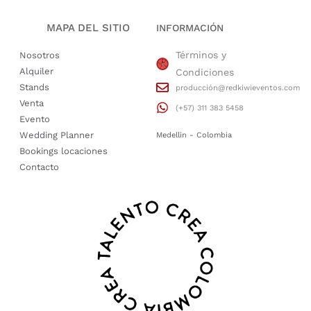
MAPA DEL SITIO
INFORMACIÓN
Términos y
Nosotros
Alquiler
Condiciones
Stands
producción@redkiwieventos.com
Venta
(+57) 311 383 5458
Evento
Wedding Planner
Medellin - Colombia
Bookings locaciones
Contacto