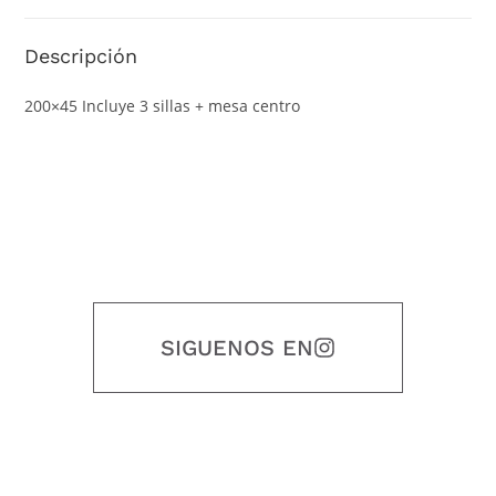
Descripción
200×45 Incluye 3 sillas + mesa centro
SIGUENOS EN
Nuestro objetivo es que cada servicio refleje nuestros valores
honestidad, puntualidad, calidad, responsabilidad, creatividad, trabajo
en equipo, sostenibilidad y crecimiento.