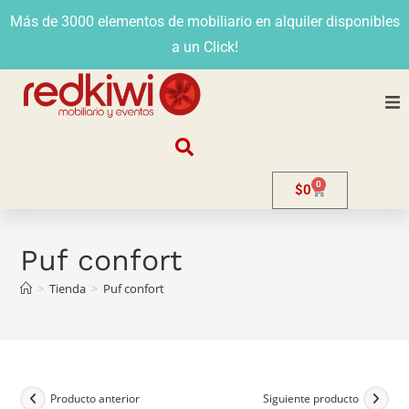
Más de 3000 elementos de mobiliario en alquiler disponibles
a un Click!
Nosotros
0
$
0
Alquiler
Stands
Puf confort
>
Tienda
>
Puf confort
Venta
Evento
Contacto
Producto anterior
Siguiente producto