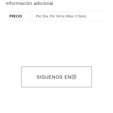
Información adicional
PRECIO
Por Día, Por Feria (Max 3 Días)
SIGUENOS EN
Nuestro objetivo es que cada servicio refleje nuestros valores
honestidad, puntualidad, calidad, responsabilidad, creatividad, trabajo
en equipo, sostenibilidad y crecimiento.