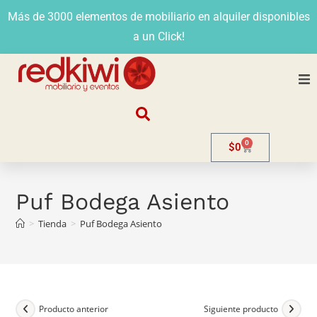
Más de 3000 elementos de mobiliario en alquiler disponibles
a un Click!
Nosotros
0
$
0
Alquiler
Stands
Puf Bodega Asiento
>
Tienda
>
Puf Bodega Asiento
Venta
Evento
Contacto
Producto anterior
Siguiente producto