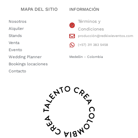
MAPA DEL SITIO
INFORMACIÓN
Términos y
Nosotros
Alquiler
Condiciones
Stands
producción@redkiwieventos.com
Venta
(+57) 311 383 5458
Evento
Wedding Planner
Medellin - Colombia
Bookings locaciones
Contacto