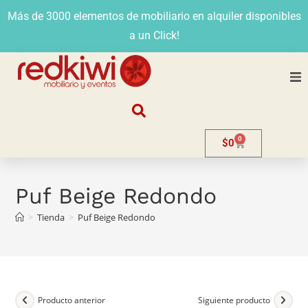
Más de 3000 elementos de mobiliario en alquiler disponibles
a un Click!
Nosotros
0
$
0
Alquiler
Stands
Puf Beige Redondo
>
Tienda
>
Puf Beige Redondo
Venta
Evento
Contacto
Producto anterior
Siguiente producto