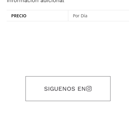
Información adicional
PRECIO
Por Día
SIGUENOS EN
Nuestro objetivo es que cada servicio refleje nuestros valores
honestidad, puntualidad, calidad, responsabilidad, creatividad, trabajo
en equipo, sostenibilidad y crecimiento.