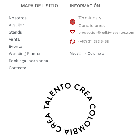
MAPA DEL SITIO
INFORMACIÓN
Términos y
Nosotros
Alquiler
Condiciones
Stands
producción@redkiwieventos.com
Venta
(+57) 311 383 5458
Evento
Wedding Planner
Medellin - Colombia
Bookings locaciones
Contacto