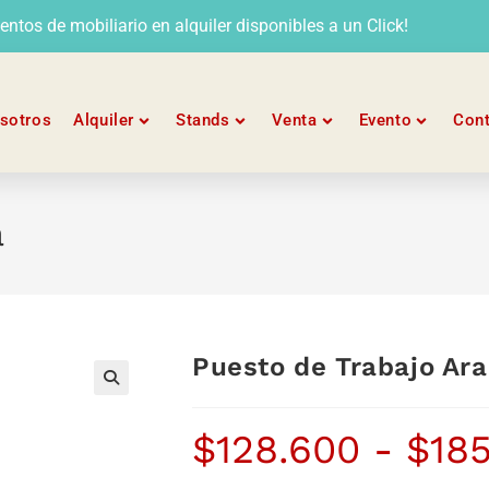
tos de mobiliario en alquiler disponibles a un Click!
sotros
Alquiler
Stands
Venta
Evento
Con
a
Puesto de Trabajo Ar
$
128.600
-
$
18