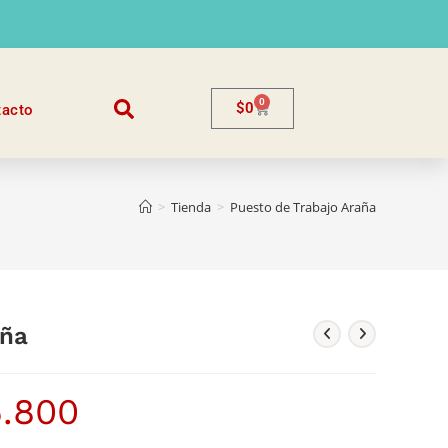
0
$
0
tacto
>
Tienda
>
Puesto de Trabajo Araña
aña
5.800