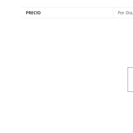
PRECIO
Por Día
Nuestro objetivo es que cada servicio refleje nuestros valores hon