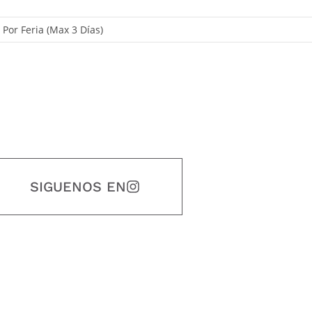
, Por Feria (Max 3 Días)
SIGUENOS EN
estidad, puntualidad, calidad, responsabilidad, creatividad, trabajo en equip