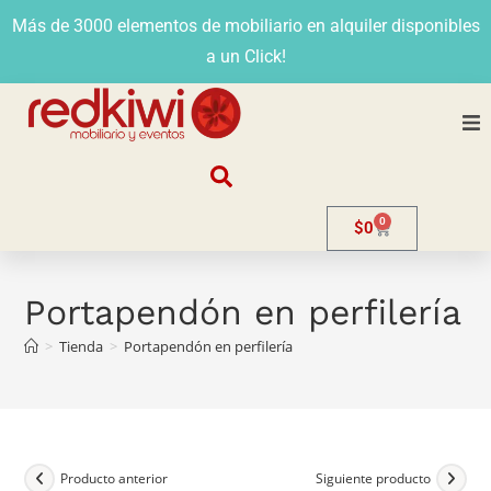
Más de 3000 elementos de mobiliario en alquiler disponibles
a un Click!
Nosotros
0
$
0
Alquiler
Stands
Portapendón en perfilería
>
Tienda
>
Portapendón en perfilería
Venta
Evento
Contacto
Producto anterior
Siguiente producto