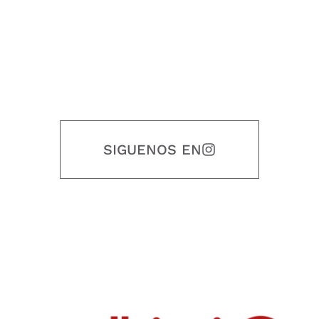
SIGUENOS EN
Nuestro objetivo es que cada servicio refleje nuestros valores
honestidad, puntualidad, calidad, responsabilidad, creatividad, trabajo
en equipo, sostenibilidad y crecimiento.