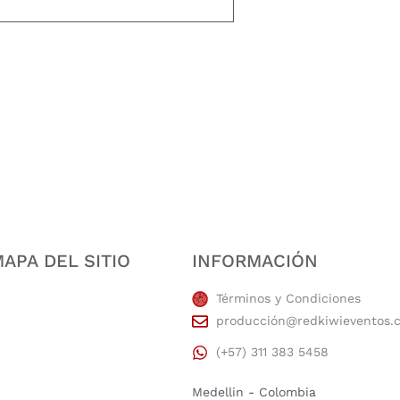
estidad, puntualidad, calidad, responsabilidad, creatividad, trabajo en equip
APA DEL SITIO
INFORMACIÓN
Términos y Condiciones
producción@redkiwieventos.
(+57) 311 383 5458
Medellin - Colombia