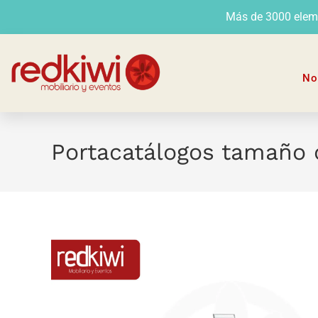
Más de 3000 elemen
No
Portacatálogos tamaño 