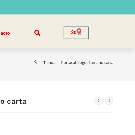
0
$
0
tacto
>
Tienda
>
Portacatálogos tamaño carta
o carta