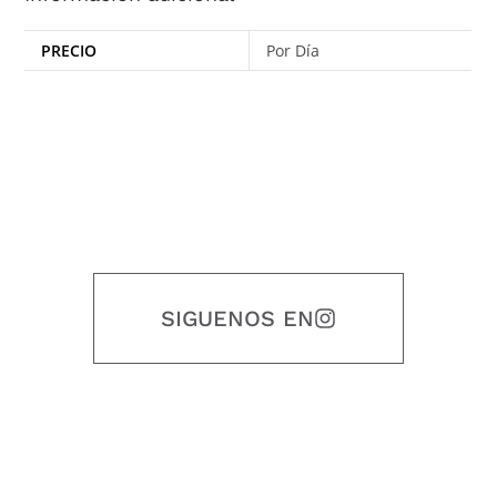
PRECIO
Por Día
SIGUENOS EN
Nuestro objetivo es que cada servicio refleje nuestros valores
honestidad, puntualidad, calidad, responsabilidad, creatividad, trabajo
en equipo, sostenibilidad y crecimiento.