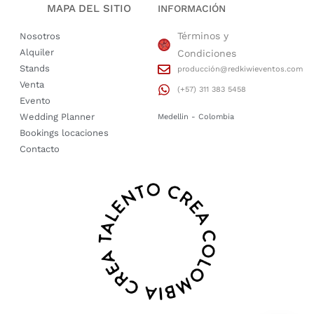
MAPA DEL SITIO
INFORMACIÓN
Términos y
Nosotros
Alquiler
Condiciones
Stands
producción@redkiwieventos.com
Venta
(+57) 311 383 5458
Evento
Wedding Planner
Medellin - Colombia
Bookings locaciones
Contacto