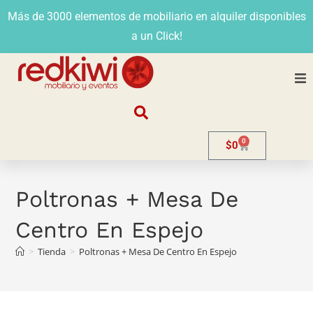
Más de 3000 elementos de mobiliario en alquiler disponibles
a un Click!
Nosotros
0
$
0
Alquiler
Stands
Poltronas + Mesa De
Centro En Espejo
Venta
>
Tienda
>
Poltronas + Mesa De Centro En Espejo
Evento
Contacto